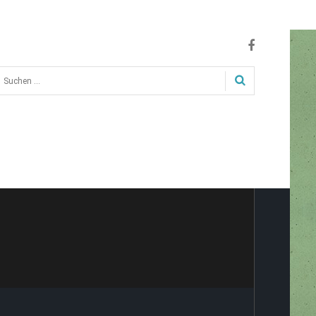
uchen
.