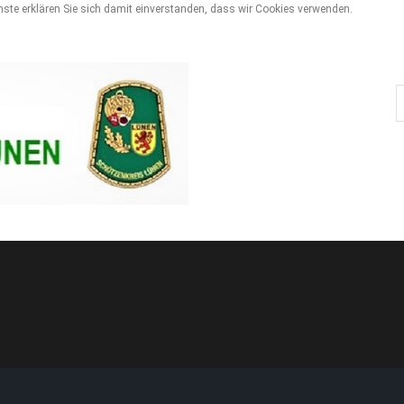
enste erklären Sie sich damit einverstanden, dass wir Cookies verwenden.
S
..